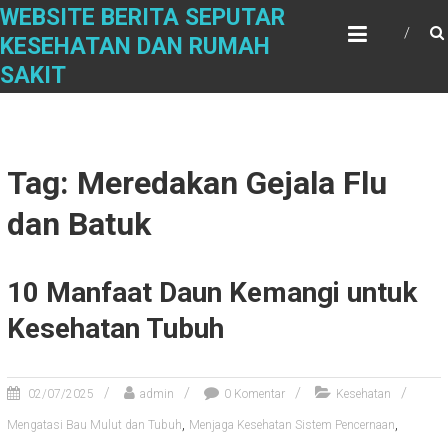
Skip
WEBSITE BERITA SEPUTAR
to
KESEHATAN DAN RUMAH
content
SAKIT
Tag: Meredakan Gejala Flu
dan Batuk
10 Manfaat Daun Kemangi untuk
Kesehatan Tubuh
02/07/2025
admin
0 Komentar
Kesehatan
,
,
Mengatasi Bau Mulut dan Tubuh
Menjaga Kesehatan Sistem Pencernaan