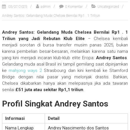
03/07/2025
admin
0 Komentar
Uncategorized
Andrey Santos: Gelandang Muda Chelsea Bernilai Rp1 . 1 Triliun
Andrey Santos: Gelandang Muda Chelsea Bernilai Rp1 . 1
Triliun yang Jadi Rebutan Klub Elite
– Chelsea kembali
menjadi sorotan di bursa transfer musim panas 2025, bukan
karena pembelian besar-besaran, melainkan karena satu nama
yang kini menjadi incaran klub-klub elite Eropa:
Andrey Santos
.
Gelandang muda asal Brasil ini tampil gemilang saat dipinjamkan
ke
mahjong ways 2
Strasbourg dan kini kembali ke Stamford
Bridge dengan nilai pasar yang melonjak drastis. Bahkan,
Chelsea dikabarkan hanya akan melepasnya jika ada tawaran
senilai
£51 juta atau sekitar Rp1,1 triliun
.
Profil Singkat Andrey Santos
Informasi
Detail
Nama Lengkap
Andrey Nascimento dos Santos