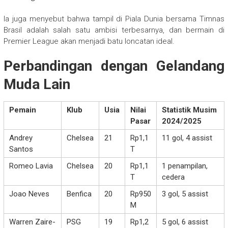
Ia juga menyebut bahwa tampil di Piala Dunia bersama Timnas
Brasil adalah salah satu ambisi terbesarnya, dan bermain di
Premier League akan menjadi batu loncatan ideal.
Perbandingan dengan Gelandang
Muda Lain
Pemain
Klub
Usia
Nilai
Statistik Musim
Pasar
2024/2025
Andrey
Chelsea
21
Rp1,1
11 gol, 4 assist
Santos
T
Romeo Lavia
Chelsea
20
Rp1,1
1 penampilan,
T
cedera
Joao Neves
Benfica
20
Rp950
3 gol, 5 assist
M
Warren Zaire-
PSG
19
Rp1,2
5 gol, 6 assist