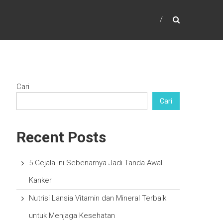
Cari
Cari
Recent Posts
5 Gejala Ini Sebenarnya Jadi Tanda Awal
Kanker
Nutrisi Lansia Vitamin dan Mineral Terbaik
untuk Menjaga Kesehatan