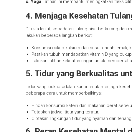
c. Yoga
Latihan ini membantu meningkatkan fleksibili
4. Menjaga Kesehatan Tulan
Di usia lanjut, kepadatan tulang bisa berkurang dan 
lakukan beberapa langkah berikut:
Konsumsi cukup kalsium dari susu rendah lemak, ke
Pastikan tubuh mendapatkan vitamin D yang cukup,
Lakukan latihan kekuatan ringan untuk mempertaha
5. Tidur yang Berkualitas un
Tidur yang cukup adalah kunci untuk menjaga kesehat
beberapa cara untuk memperbaikinya:
Hindari konsumsi kafein dan makanan berat sebelu
Tetapkan jadwal tidur yang teratur.
Ciptakan lingkungan tidur yang nyaman dan tenang
6. Peran Kesehatan Mental 