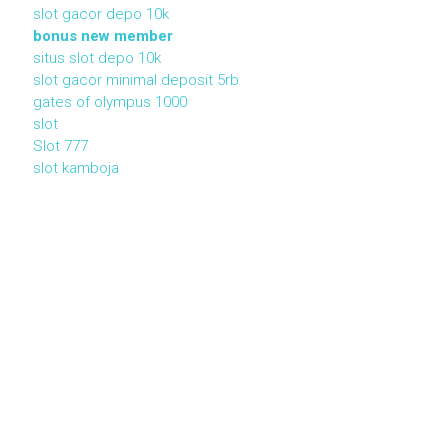
slot gacor depo 10k
bonus new member
situs slot depo 10k
slot gacor minimal deposit 5rb
gates of olympus 1000
slot
Slot 777
slot kamboja