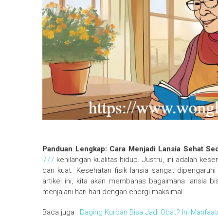
Panduan Lengkap: Cara Menjadi Lansia Sehat Sec
777
kehilangan kualitas hidup. Justru, ini adalah k
dan kuat. Kesehatan fisik lansia sangat dipengaruhi 
artikel ini, kita akan membahas bagaimana lansia bi
menjalani hari-hari dengan energi maksimal.
Baca juga :
Daging Kurban Bisa Jadi Obat? Ini Manfaa