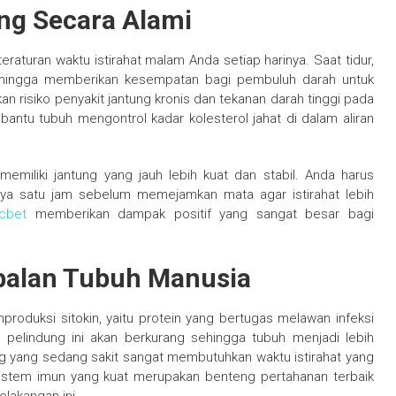
ng Secara Alami
aturan waktu istirahat malam Anda setiap harinya. Saat tidur,
ehingga memberikan kesempatan bagi pembuluh darah untuk
kan risiko penyakit jantung kronis dan tekanan darah tinggi pada
mbantu tubuh mengontrol kadar kolesterol jahat di dalam aliran
memiliki jantung yang jauh lebih kuat dan stabil. Anda harus
nya satu jam sebelum memejamkan mata agar istirahat lebih
bcbet
memberikan dampak positif yang sangat besar bagi
balan Tubuh Manusia
oduksi sitokin, yaitu protein yang bertugas melawan infeksi
l pelindung ini akan berkurang sehingga tubuh menjadi lebih
ang yang sedang sakit sangat membutuhkan waktu istirahat yang
Sistem imun yang kuat merupakan benteng pertahanan terbaik