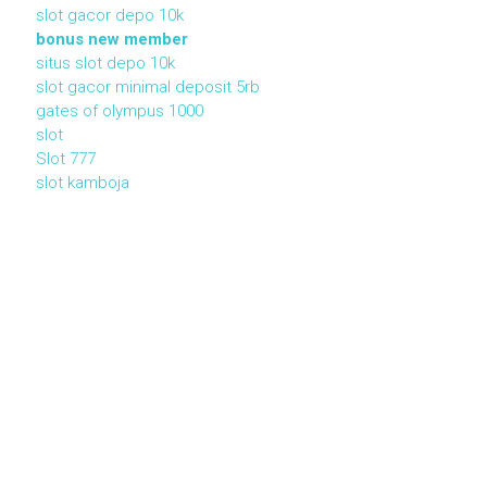
slot gacor depo 10k
bonus new member
situs slot depo 10k
slot gacor minimal deposit 5rb
gates of olympus 1000
slot
Slot 777
slot kamboja