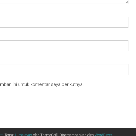
mban ini untuk komentar saya berikutnya.
it
. Tema:
Himalayas
oleh ThemeGrill. Dipersembahkan oleh
WordPress
.