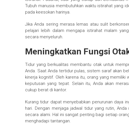
Tubuh manusia membutuhkan waktu istirahat yang id
pada keesokan harinya.
Jika Anda sering merasa lemas atau sulit berkonsen
pelajari lebih dalam mengapa istirahat malam yan
secara menyeluruh.
Meningkatkan Fungsi Otak
Tidur yang berkualitas membantu otak untuk mempr
Anda. Saat Anda tertidur pulas, sistem saraf akan
kinerja kognitif. Oleh karena itu, orang yang memili
keputusan yang tepat. Selain itu, Anda akan meras
cukup berat di kantor.
Kurang tidur dapat menyebabkan penurunan daya ing
hari. Dengan menjaga jadwal tidur yang rutin, And
secara alami. Hal ini sangat penting bagi setiap ora
menghadapi tantangan.