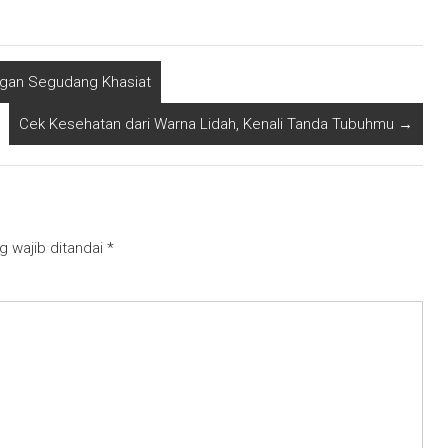
ngan Segudang Khasiat
Cek Kesehatan dari Warna Lidah, Kenali Tanda Tubuhmu
→
g wajib ditandai
*