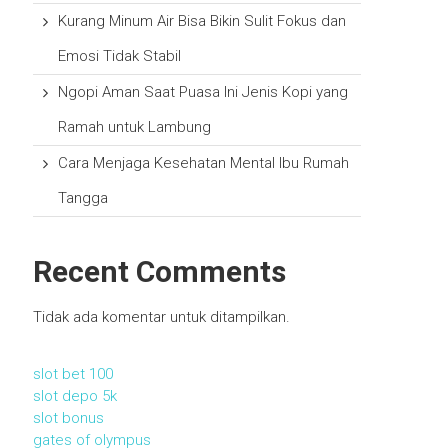
Kurang Minum Air Bisa Bikin Sulit Fokus dan
Emosi Tidak Stabil
Ngopi Aman Saat Puasa Ini Jenis Kopi yang
Ramah untuk Lambung
Cara Menjaga Kesehatan Mental Ibu Rumah
Tangga
Recent Comments
Tidak ada komentar untuk ditampilkan.
slot bet 100
slot depo 5k
slot bonus
gates of olympus