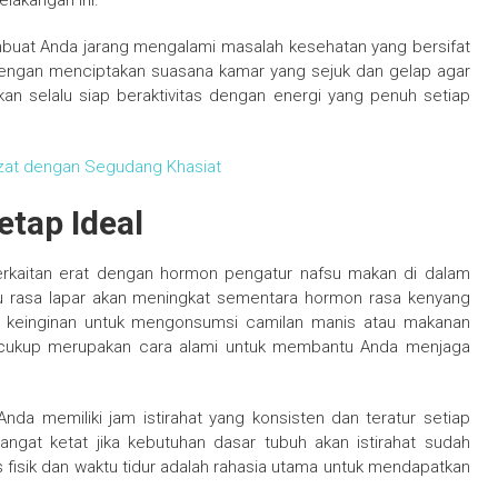
lakangan ini.
mbuat Anda jarang mengalami masalah kesehatan yang bersifat
dengan menciptakan suasana kamar yang sejuk dan gelap agar
kan selalu siap beraktivitas dengan energi yang penuh setiap
ezat dengan Segudang Khasiat
tap Ideal
erkaitan erat dengan hormon pengatur nafsu makan di dalam
u rasa lapar akan meningkat sementara hormon rasa kenyang
icu keinginan untuk mengonsumsi camilan manis atau makanan
ng cukup merupakan cara alami untuk membantu Anda menjaga
nda memiliki jam istirahat yang konsisten dan teratur setiap
ngat ketat jika kebutuhan dasar tubuh akan istirahat sudah
 fisik dan waktu tidur adalah rahasia utama untuk mendapatkan