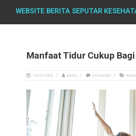
Skip
to
WEBSITE BERITA SEPUTAR KESEHAT
content
Manfaat Tidur Cukup Bag
16/01/2026
admin
0 Komentar
Keseh