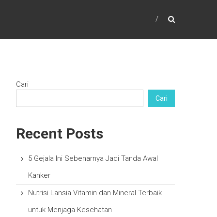
Cari
Cari
Recent Posts
5 Gejala Ini Sebenarnya Jadi Tanda Awal
Kanker
Nutrisi Lansia Vitamin dan Mineral Terbaik
untuk Menjaga Kesehatan