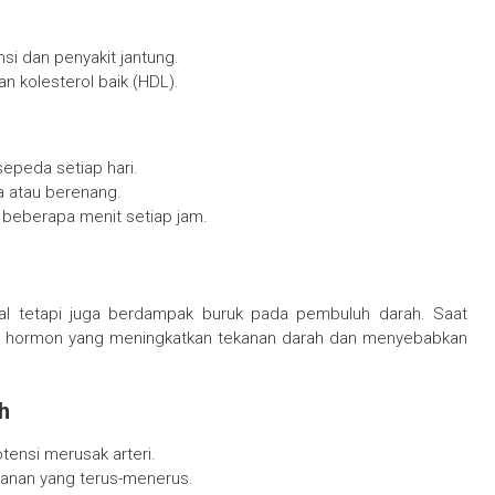
si dan penyakit jantung.
n kolesterol baik (HDL).
sepeda setiap hari.
ga atau berenang.
n beberapa menit setiap jam.
l tetapi juga berdampak buruk pada pembuluh darah. Saat
n hormon yang meningkatkan tekanan darah dan menyebabkan
h
tensi merusak arteri.
anan yang terus-menerus.