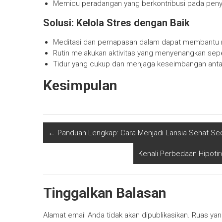
Memicu peradangan yang berkontribusi pada penyak
Solusi: Kelola Stres dengan Baik
Meditasi dan pernapasan dalam dapat membantu 
Rutin melakukan aktivitas yang menyenangkan sepert
Tidur yang cukup dan menjaga keseimbangan antar
Kesimpulan
←
Panduan Lengkap: Cara Menjadi Lansia Sehat Seca
Kenali Perbedaan Hipoti
Tinggalkan Balasan
Alamat email Anda tidak akan dipublikasikan.
Ruas yan