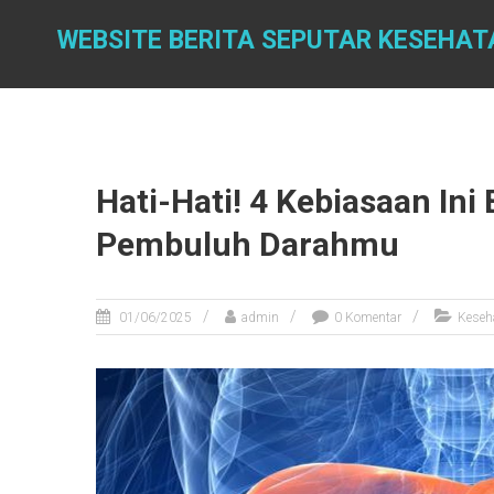
Skip
to
WEBSITE BERITA SEPUTAR KESEHAT
content
Hati-Hati! 4 Kebiasaan In
Pembuluh Darahmu
01/06/2025
admin
0 Komentar
Keseh