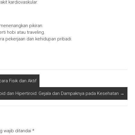
it kardiovaskular.
menenangkan pikiran.
i hobi atau traveling.
a pekerjaan dan kehidupan pribadi.
ra Fisik dan Aktif
roid dan Hipertiroid: Gejala dan Dampaknya pada Kesehatan
→
g wajib ditandai
*