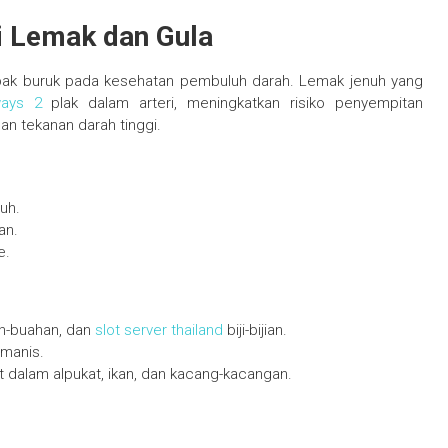
i Lemak dan Gula
pak buruk pada kesehatan pembuluh darah. Lemak jenuh yang
ays 2
plak dalam arteri, meningkatkan risiko penyempitan
n tekanan darah tinggi.
uh.
an.
e.
ah-buahan, dan
slot server thailand
biji-bijian.
 manis.
 dalam alpukat, ikan, dan kacang-kacangan.