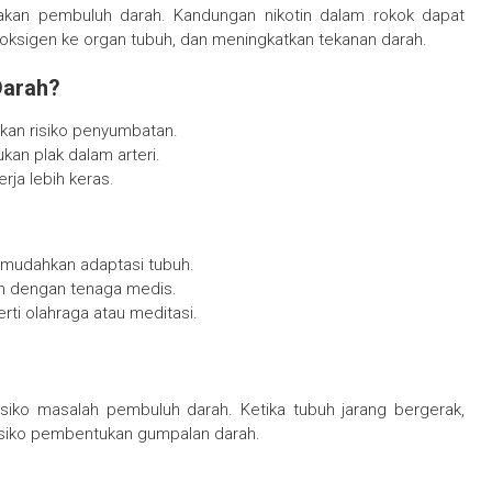
akan pembuluh darah. Kandungan nikotin dalam rokok dapat
oksigen ke organ tubuh, dan meningkatkan tekanan darah.
Darah?
kan risiko penyumbatan.
n plak dalam arteri.
ja lebih keras.
emudahkan adaptasi tubuh.
kan dengan tenaga medis.
rti olahraga atau meditasi.
isiko masalah pembuluh darah. Ketika tubuh jarang bergerak,
risiko pembentukan gumpalan darah.