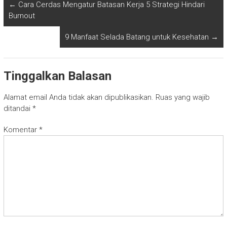
←
Cara Cerdas Mengatur Batasan Kerja 5 Strategi Hindari
Burnout
9 Manfaat Selada Batang untuk Kesehatan
→
Tinggalkan Balasan
Alamat email Anda tidak akan dipublikasikan.
Ruas yang wajib
ditandai
*
Komentar
*