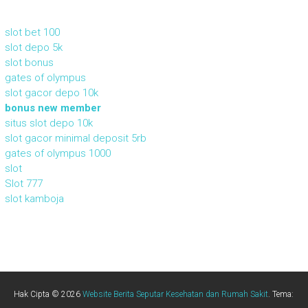
slot bet 100
slot depo 5k
slot bonus
gates of olympus
slot gacor depo 10k
bonus new member
situs slot depo 10k
slot gacor minimal deposit 5rb
gates of olympus 1000
slot
Slot 777
slot kamboja
Hak Cipta © 2026
Website Berita Seputar Kesehatan dan Rumah Sakit
. Tema: