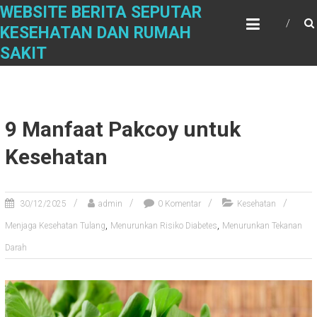
Skip
WEBSITE BERITA SEPUTAR
to
KESEHATAN DAN RUMAH
content
SAKIT
9 Manfaat Pakcoy untuk
Kesehatan
30/12/2025
admin
0 Komentar
Kesehatan
,
,
Menjaga Kesehatan Tulang
Menurunkan Risiko Diabetes
Menurunkan Tekanan
Darah